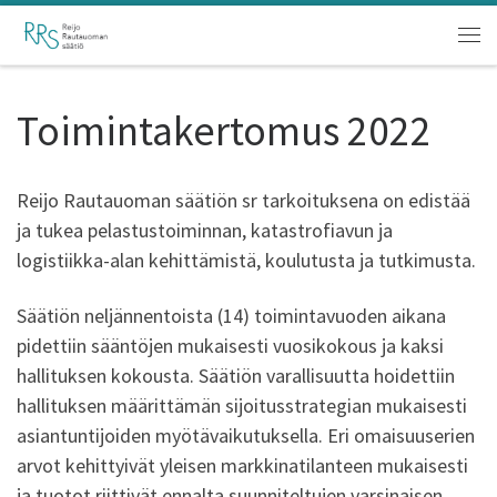
Skip to content
Vali
Toimintakertomus 2022
Reijo Rautauoman säätiön sr tarkoituksena on edistää
ja tukea pelastustoiminnan, katastrofiavun ja
logistiikka-alan kehittämistä, koulutusta ja tutkimusta.
Säätiön neljännentoista (14) toimintavuoden aikana
pidettiin sääntöjen mukaisesti vuosikokous ja kaksi
hallituksen kokousta. Säätiön varallisuutta hoidettiin
hallituksen määrittämän sijoitusstrategian mukaisesti
asiantuntijoiden myötävaikutuksella. Eri omaisuuserien
arvot kehittyivät yleisen markkinatilanteen mukaisesti
ja tuotot riittivät ennalta suunniteltujen varsinaisen