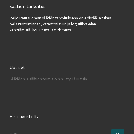
Säätiön tarkoitus
Reijo Rautauoman säätiön tarkoituksena on edistää ja tukea
pelastustoiminnan, katastrofiavun ja logistiikka-alan
kehittämistä, koulutusta ja tutkimusta.
Uutiset
Säätiöön ja säätiön toimialoihin liittyviä uutisia.
Etsi sivustolta
HAE