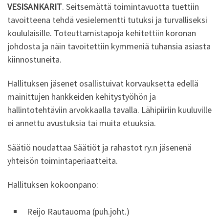
VESISANKARIT
. Seitsemättä toimintavuotta tuettiin
tavoitteena tehdä vesielementti tutuksi ja turvalliseksi
koululaisille. Toteuttamistapoja kehitettiin koronan
johdosta ja näin tavoitettiin kymmeniä tuhansia asiasta
kiinnostuneita.
Hallituksen jäsenet osallistuivat korvauksetta edellä
mainittujen hankkeiden kehitystyöhön ja
hallintotehtäviin arvokkaalla tavalla. Lähipiiriin kuuluville
ei annettu avustuksia tai muita etuuksia.
Säätiö noudattaa Säätiöt ja rahastot ry:n jäsenenä
yhteisön toimintaperiaatteita.
Hallituksen kokoonpano:
Reijo Rautauoma (puh.joht.)