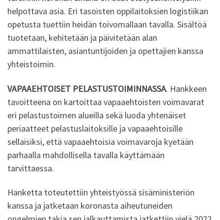
helpottava asia. Eri tasoisten oppilaitoksien logistiikan
opetusta tuettiin heidän toivomallaan tavalla. Sisältöä
tuotetaan, kehitetään ja päivitetään alan
ammattilaisten, asiantuntijoiden ja opettajien kanssa
yhteistoimin.
VAPAAEHTOISET PELASTUSTOIMINNASSA
. Hankkeen
tavoitteena on kartoittaa vapaaehtoisten voimavarat
eri pelastustoimen alueilla sekä luoda yhtenäiset
periaatteet pelastuslaitoksille ja vapaaehtoisille
sellaisiksi, että vapaaehtoisia voimavaroja kyetään
parhaalla mahdollisella tavalla käyttämään
tarvittaessa.
Hanketta toteutettiin yhteistyössä sisäministeriön
kanssa ja jatketaan koronasta aiheutuneiden
ongelmien takia sen jalkauttamista jatkettiin vielä 2022