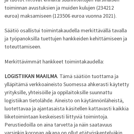
toiminnan avustuksien ja muiden kulujen (234212
euroa) maksamiseen (123506 euroa vuonna 2021).
Säätiö osallistui toimintakaudella merkittävällä tavalla
ja työpanoksilla tuettujen hankkeiden kehittämiseen ja
toteuttamiseen.
Merkittävimmät hankkeet toimintakaudella:
LOGISTIIKAN MAAILMA
. Tämä säätiön tuottama ja
ylläpitämä verkkoaineisto Suomessa ahkerasti käytetty
yrityksille, yhteisöille ja oppilaitoksille suunnattu
logistiikan tietolähde. Aineisto on käytännönläheistä,
luotettavaa ja ajantasaista käsitellen kattavasti kaikkia
liiketoimintaan keskeisesti liittyviä toimintoja.
Perustiedoilla on aina tarvetta ja näin saatavuus
varsinkin koronan aikana on ollut etätyöskentelyäkin