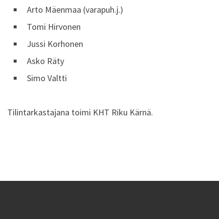
Arto Mäenmaa (varapuh.j.)
Tomi Hirvonen
Jussi Korhonen
Asko Räty
Simo Valtti
Tilintarkastajana toimi KHT Riku Kärnä.